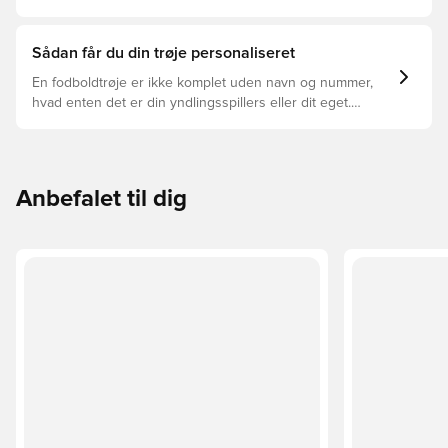
trøjer, og hvilken der er den rette for dig.
Sådan får du din trøje personaliseret
En fodboldtrøje er ikke komplet uden navn og nummer,
hvad enten det er din yndlingsspillers eller dit eget.
Sådan gør du:
Anbefalet til dig