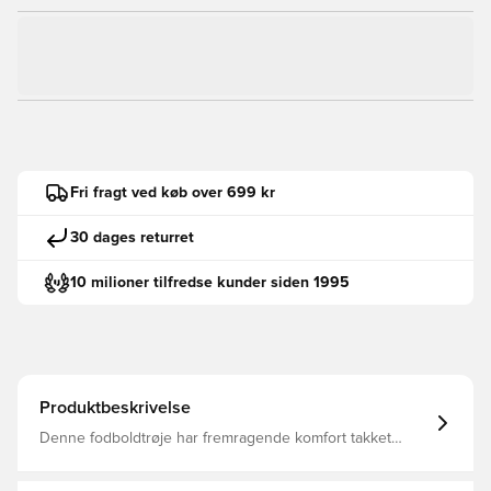
Fri fragt ved køb over 699 kr
30 dages returret
10 milioner tilfredse kunder siden 1995
Produktbeskrivelse
Denne fodboldtrøje har fremragende komfort takket
være interlockstof, som giver stor strækevne og
fleksibilitet til bevægelse Trøjen er desuden behandlet