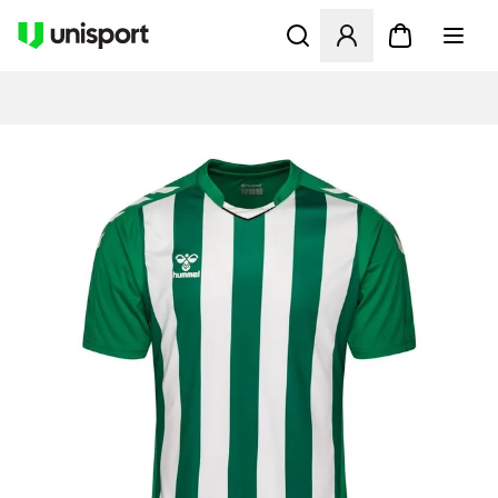
Åbner en Modal til at logge 