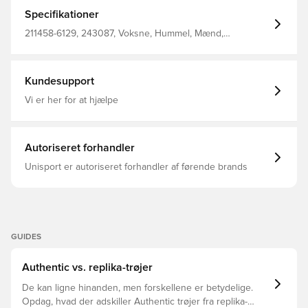
med BEECOOL® teknologi, som giver forbedret
åndbarhed og holder dig tør og frisk, når du spiller Ud
Specifikationer
over det printede stribedesign på overkroppen har
denne trøje de ikoniske vinkler på skuldrene, en
211458-6129, 243087, Voksne, Hummel, Mænd,
halsindsats med tittekant og hummel® logoet i et stilfuldt
Fodboldtrøjer, Bedre, Kort ærmet, Grøn, 100% Pl - Knit
kontrastdesign Fremstillet i 100% polyester.
Kundesupport
Vi er her for at hjælpe
Autoriseret forhandler
Unisport er autoriseret forhandler af førende brands
GUIDES
Authentic vs. replika-trøjer
De kan ligne hinanden, men forskellene er betydelige.
Opdag, hvad der adskiller Authentic trøjer fra replika-