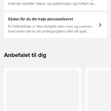
hvad der adskiller Vapor- og replika-trøjer, og hvilken der
er den rette for dig.
Sådan får du din trøje personaliseret
En fodboldtrøje er ikke komplet uden navn og nummer,
hvad enten det er din yndlingsspillers eller dit eget.
Sådan gør du:
Anbefalet til dig