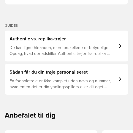
GUIDES
Authentic vs. replika-trøjer
De kan ligne hinanden, men forskellene er betydelige.
Opdag, hvad der adskiller Authentic trøjer fra replika-
trøjer, og hvilken der er den rette for dig.
Sådan får du din trøje personaliseret
En fodboldtrøje er ikke komplet uden navn og nummer,
hvad enten det er din yndlingsspillers eller dit eget.
Sådan gør du:
Anbefalet til dig