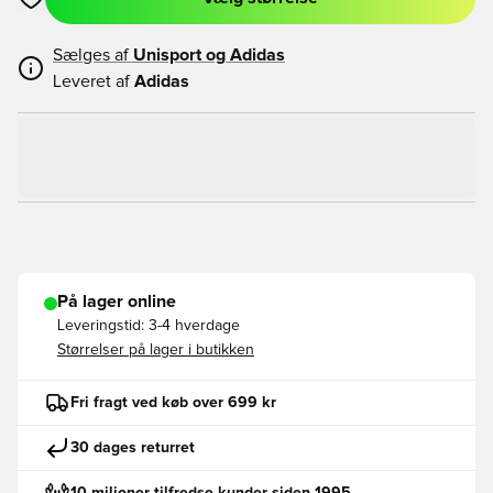
Åbner en Modal til at logge ind eller tilmelde dig som medlem
Sælges af
Unisport og
Adidas
Leveret af
Adidas
På lager online
Leveringstid:
3-4 hverdage
Størrelser på lager i butikken
Fri fragt ved køb over 699 kr
30 dages returret
10 milioner tilfredse kunder siden 1995