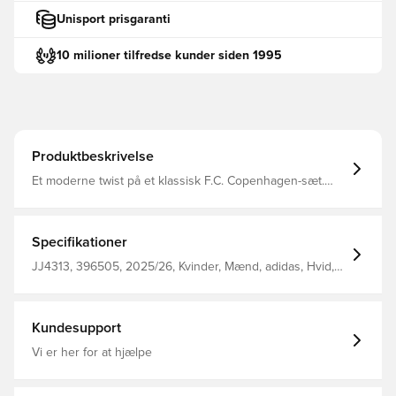
Unisport prisgaranti
10 milioner tilfredse kunder siden 1995
Produktbeskrivelse
Et moderne twist på et klassisk F.C. Copenhagen-sæt.
2025/26 Home-trøjen er inspireret af det ikoniske design
fra midten af 90'erne og har en skarp blå polokrave og
markante striber omkring manchetterne, der blander
tidløs stil med moderne design. Innovativ AEROREADY-
Specifikationer
teknologi transporterer fugt væk fra din krop og
efterlader dig komfortabel, tør og kølig Samme design,
JJ4313, 396505, 2025/26, Kvinder, Mænd, adidas, Hvid,
som spillerne bruger Normal pasform Fremstillet af 100%
Fodboldtrøjer, Hjemmebanesæt, Fantrøjer, Kort ærmet,
polyester.
Børn
Kundesupport
Vi er her for at hjælpe