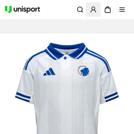
Åbner en Modal til at logge 