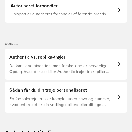
Autoriseret forhandler
Unisport er autoriseret forhandler af førende brands
GUIDES
Authentic vs. replika-trøjer
De kan ligne hinanden, men forskellene er betydelige.
Opdag, hvad der adskiller Authentic trøjer fra replika-
trøjer, og hvilken der er den rette for dig.
Sådan får du din trøje personaliseret
En fodboldtrøje er ikke komplet uden navn og nummer,
hvad enten det er din yndlingsspillers eller dit eget.
Sådan gør du: