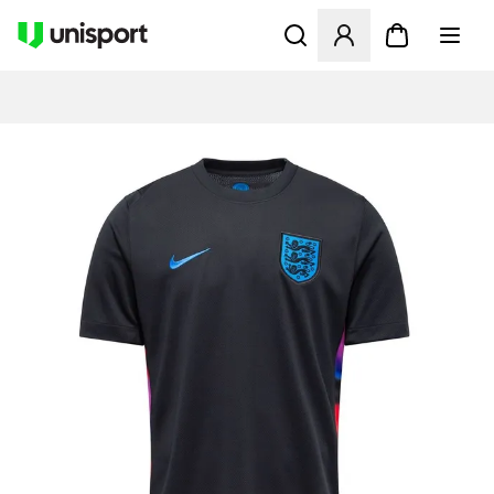
Åbner en Modal til at logge 