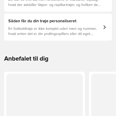
hvad der adskiller Vapor- og replika-trøjer, og hvilken der
er den rette for dig.
Sådan får du din trøje personaliseret
En fodboldtrøje er ikke komplet uden navn og nummer,
hvad enten det er din yndlingsspillers eller dit eget.
Sådan gør du:
Anbefalet til dig