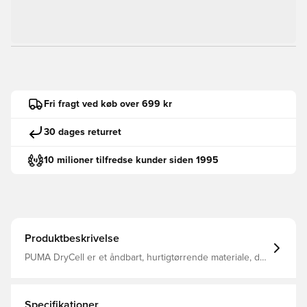
Fri fragt ved køb over 699 kr
30 dages returret
10 milioner tilfredse kunder siden 1995
Produktbeskrivelse
PUMA DryCell er et åndbart, hurtigtørrende materiale, der
fører fugt væk fra kroppen og holder dig tør, komfortabel
og fokuseret hele tiden Samme design, som spillerne
bruger Normal pasform Fremstillet af 100% polyester.
Specifikationer