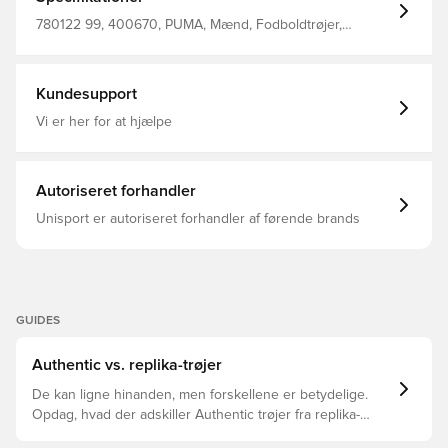
780122 99, 400670, PUMA, Mænd, Fodboldtrøjer,
Fantrøjer, Kort ærmet, Målmandssæt, 2025/26, Voksne,
Rød
Kundesupport
Vi er her for at hjælpe
Autoriseret forhandler
Unisport er autoriseret forhandler af førende brands
GUIDES
Authentic vs. replika-trøjer
De kan ligne hinanden, men forskellene er betydelige.
Opdag, hvad der adskiller Authentic trøjer fra replika-
trøjer, og hvilken der er den rette for dig.