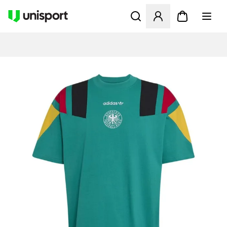
Åbner en Modal til at logge 