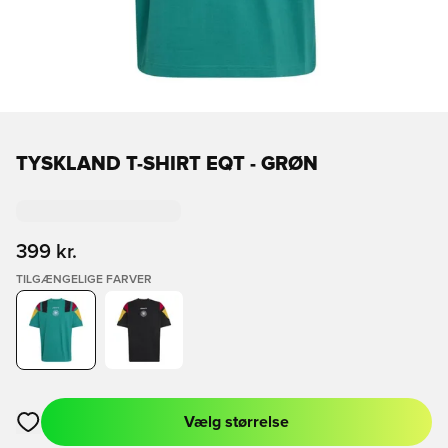
TYSKLAND T-SHIRT EQT - GRØN
399 kr.
TILGÆNGELIGE FARVER
Vælg størrelse
Åbner en Modal til at logge ind eller tilmelde dig som medlem