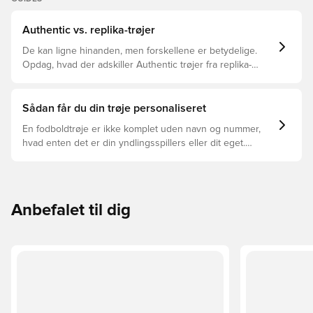
Authentic vs. replika-trøjer
De kan ligne hinanden, men forskellene er betydelige.
Opdag, hvad der adskiller Authentic trøjer fra replika-
trøjer, og hvilken der er den rette for dig.
Sådan får du din trøje personaliseret
En fodboldtrøje er ikke komplet uden navn og nummer,
hvad enten det er din yndlingsspillers eller dit eget.
Sådan gør du:
Anbefalet til dig