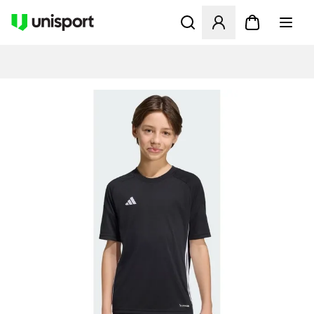
Åbner en Modal til at logge 