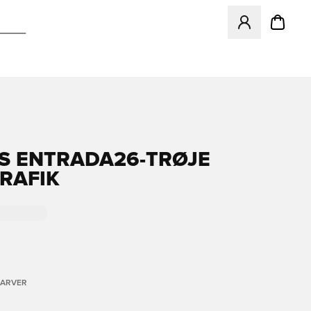
Åbner en Modal ti
S ENTRADA26-TRØJE
RAFIK
FARVER