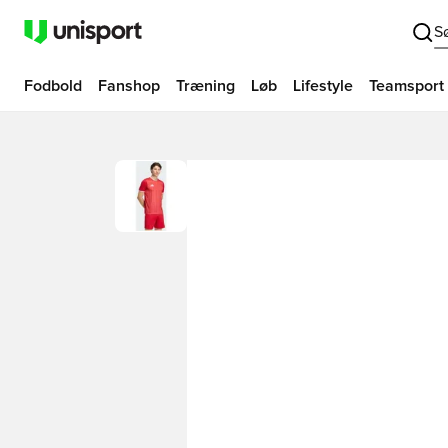
S
Fodbold
Fanshop
Træning
Løb
Lifestyle
Teamsport