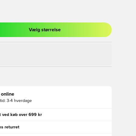
Vælg størrelse
l til at logge ind eller tilmelde dig som medlem
 online
id:
3-4 hverdage
gt ved køb over 699 kr
s returret