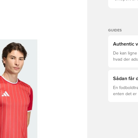
GUIDES
Authentic v
De kan ligne
hvad der adski
er den rette f
Sådan får d
En fodboldtr
enten det er 