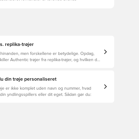
s. replika-trøjer
 hinanden, men forskellene er betydelige. Opdag,
ller Authentic trøjer fra replika-trøjer, og hvilken der
or dig.
u din trøje personaliseret
øje er ikke komplet uden navn og nummer, hvad
din yndlingsspillers eller dit eget. Sådan gør du: