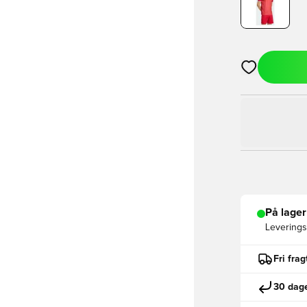
Åbner en Moda
På lager
Leveringst
Fri fra
30 dage