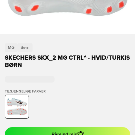
MG
Børn
SKECHERS SKX_2 MG CTRL^ - HVID/TURKIS
BØRN
TILGÆNGELIGE FARVER
Påmind mig