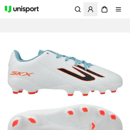
Åbner en Modal til at logge 