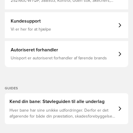
252160L-WTQP, 388933, Kontrol, Uden sok, Skechers,
Skechers Ctrl^Pack, Hvid, SKX_2, Mænd, Kvinder,
Fodboldstøvler, Academy, God, Børn, Syntetisk, Multi
Ground (MG)
Kundesupport
Vi er her for at hjælpe
Autoriseret forhandler
Unisport er autoriseret forhandler af førende brands
GUIDES
Kend din bane: Støvleguiden til alle underlag
Hver bane har sine unikke udfordringer. Derfor er det
afgørende for både din præstation, skadesforebyggelse
og støvlernes levetid, at du vælger de rette støvler til
underlaget, du spiller på. Læs videre for at se, hvilke