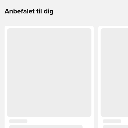
støvler der er det bedste valg til de forskellige typer
underlag.
Anbefalet til dig