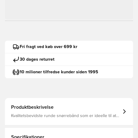
Fri fragt ved køb over 699 kr
30 dages returret
10 milioner tilfredse kunder siden 1995
Produktbeskrivelse
Kvalitetsbevidste runde snørrebånd som er ideelle til at
gøre dine støvler til dine helt egne, med et unikt
udseende.
Specifikationer