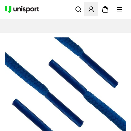
Åbner en Modal til at logge 