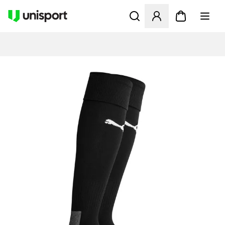
Åbner en Modal til at logge 