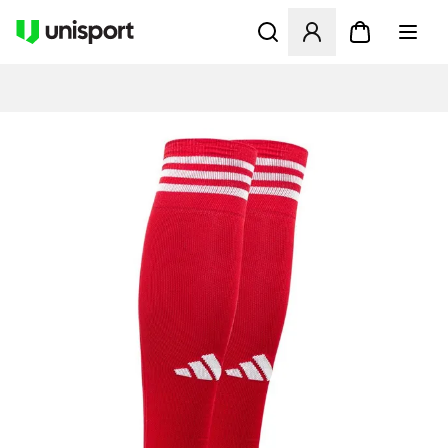
Åbner en Modal til at logge 