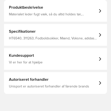
Produktbeskrivelse
Materialet leder fugt væk, så du altid holdes tør,
komfortabel og fokuseret Strækbart sleeve for den bedst
mulige pasform
Specifikationer
HT6540, 311263, Fodboldsokker, Mænd, Voksne, adidas,
Rød
Kundesupport
Vi er her for at hjælpe
Autoriseret forhandler
Unisport er autoriseret forhandler af førende brands