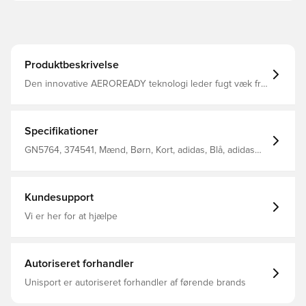
Produktbeskrivelse
Den innovative AEROREADY teknologi leder fugt væk fra
kroppen, så du efterlades komfortabel, tør og afkølet
Modellen er lavet med Primegreen, som er højtydende,
genanvendte materialer og tøj af dette har minimum 40%
genanvendt indhold Elastisk ribkant i livet, som kan
Specifikationer
strammes til for bedst muligt fit Regular fit Fremstillet i
100% genanvendt polyester.
GN5764, 374541, Mænd, Børn, Kort, adidas, Blå, adidas
Squadra, Fodboldshorts
Kundesupport
Vi er her for at hjælpe
Autoriseret forhandler
Unisport er autoriseret forhandler af førende brands