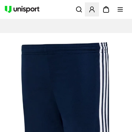
Åbner en Modal til at logge 