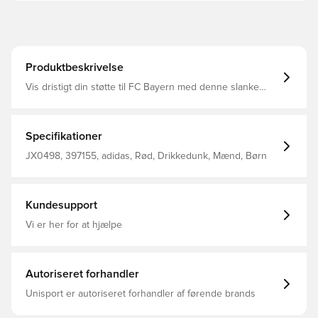
Produktbeskrivelse
Vis dristigt din støtte til FC Bayern med denne slanke
flaske fra adidas. Lavet af slidstærkt polyethylen i en
kontureret form, der er nem at gribe, er den ideel til
hydrering under træning. Klædt i hjemmefarver og viser
det berømte emblem, vil det bringe fodboldstolthed til din
Specifikationer
fitnessrutine.
JX0498, 397155, adidas, Rød, Drikkedunk, Mænd, Børn
Kundesupport
Vi er her for at hjælpe
Autoriseret forhandler
Unisport er autoriseret forhandler af førende brands