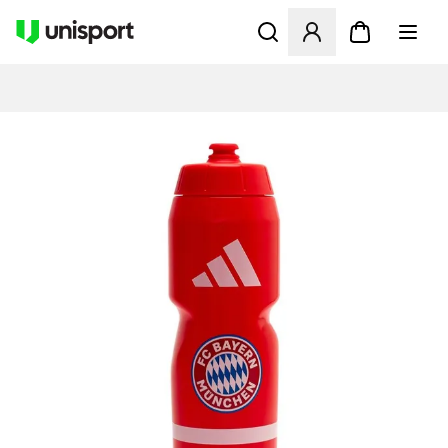
Åbner en Modal til at logge 