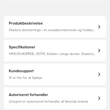
Produktbeskrivelse
Diadora dommertrøje i et svedabsorberende og holdbart
materiale Udviklet i samarbejde med professionelle
dommere Brystlommer med velcrolukning Regular fit
Fremstillet i 100% polyester.
Specifikationer
1411035-KOPPER, 257111, Kobber, Lange ærmer, Diadora,
Voksne
Kundesupport
Vi er her for at hjælpe
Autoriseret forhandler
Unisport er autoriseret forhandler af førende brands