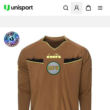
Åbner en Modal til at logge 