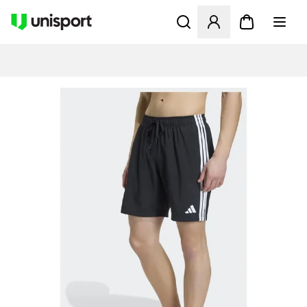
Åbner en Modal til at logge 