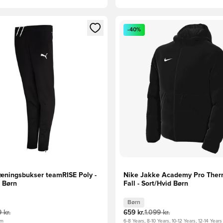
m medlem
Modal til at logge ind eller tilmelde dig som medlem
Åbner en Modal til at logge i
-40%
ningsbukser teamRISE Poly -
Nike Jakke Academy Pro Ther
d Børn
Fall - Sort/Hvid Børn
Børn
 kr.
659 kr.
1.099 kr.
cm
6-8 Years, 8-10 Years, 10-12 Years, 12-14 Years