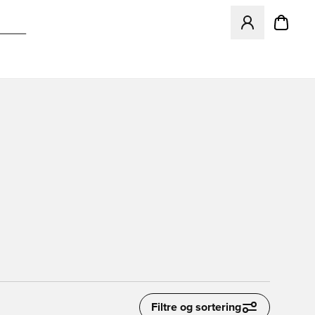
Åbner en Modal ti
Filtre og sortering