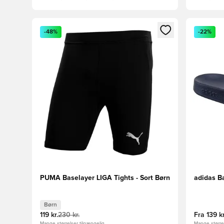
Åbner en Modal til at logge ind eller tilmelde dig so
Åbner en 
-48%
-22%
PUMA Baselayer LIGA Tights - Sort Børn
adidas Ba
Børn
119 kr.
230 kr.
Fra
139 kr
Mange størrelser tilgængelig
Mange størrel