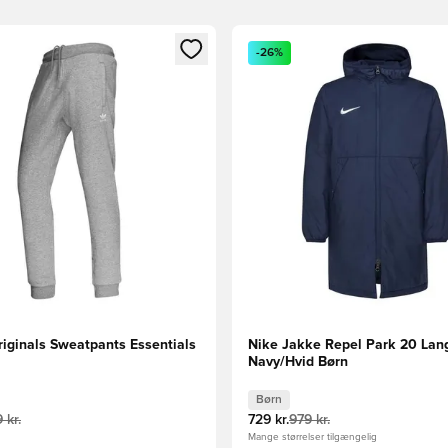
m medlem
Modal til at logge ind eller tilmelde dig som medlem
Åbner en Modal til at logge i
-26%
riginals Sweatpants Essentials
Nike Jakke Repel Park 20 Lang
Navy/Hvid Børn
Børn
 kr.
729 kr.
979 kr.
Mange størrelser tilgængelig