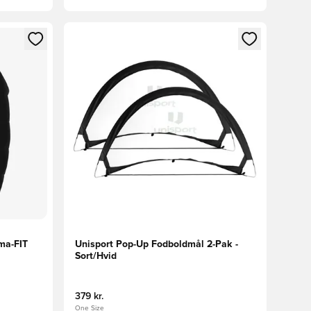
nd eller tilmelde dig som medlem
Åbner en Modal til at logge ind eller tilmelde di
ma-FIT
Unisport Pop-Up Fodboldmål 2-Pak -
Sort/Hvid
379 kr.
One Size