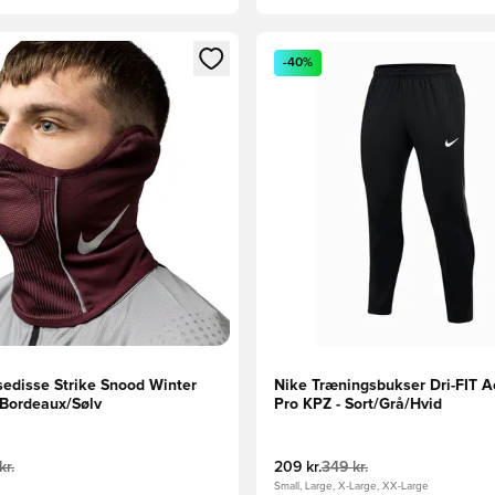
m medlem
Modal til at logge ind eller tilmelde dig som medlem
Åbner en Modal til at logge i
-40%
sedisse Strike Snood Winter
Nike Træningsbukser Dri-FIT 
 Bordeaux/Sølv
Pro KPZ - Sort/Grå/Hvid
kr.
209 kr.
349 kr.
Small, Large, X-Large, XX-Large