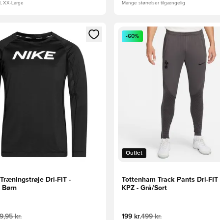
l, XX-Large
Mange størrelser tilgængelig
m medlem
Modal til at logge ind eller tilmelde dig som medlem
Åbner en Modal til at logge i
-60%
Outlet
Træningstrøje Dri-FIT -
Tottenham Track Pants Dri-FIT 
d Børn
KPZ - Grå/Sort
9,95 kr.
199 kr.
499 kr.