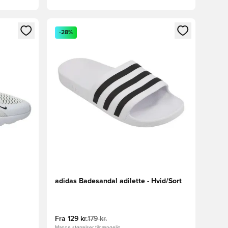
nd eller tilmelde dig som medlem
Åbner en Modal til at logge ind eller tilmelde di
-28%
adidas Badesandal adilette - Hvid/Sort
Fra
129 kr.
179 kr.
Mange størrelser tilgængelig