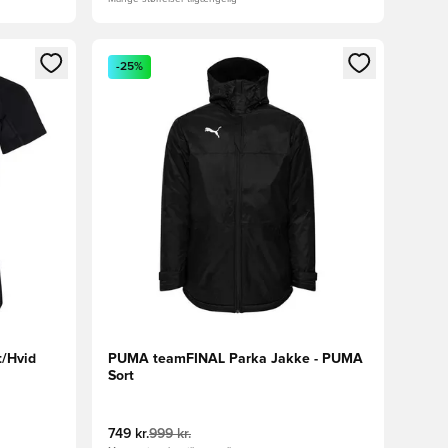
nd eller tilmelde dig som medlem
Åbner en Modal til at logge ind eller tilmelde di
-25%
t/Hvid
PUMA teamFINAL Parka Jakke - PUMA
Sort
749 kr.
999 kr.