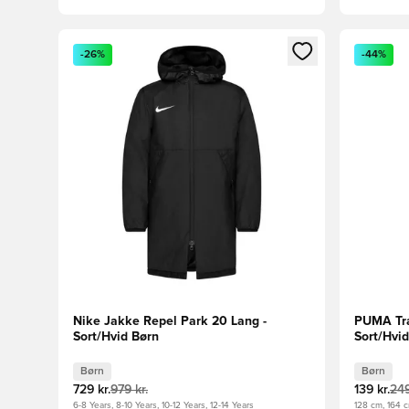
Åbner en Modal til at logge ind eller tilmelde dig so
Åbner en 
-26%
-44%
Nike Jakke Repel Park 20 Lang -
PUMA Træ
Sort/Hvid Børn
Sort/Hvi
Børn
Børn
729 kr.
979 kr.
139 kr.
249
6-8 Years, 8-10 Years, 10-12 Years, 12-14 Years
128 cm, 164 