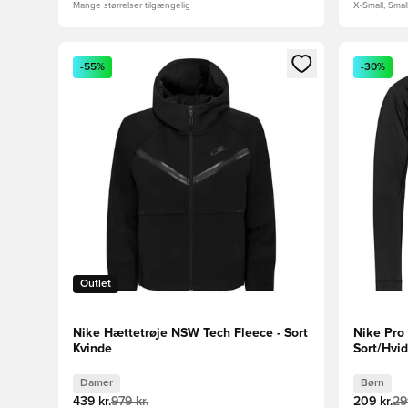
Mange størrelser tilgængelig
X-Small, Smal
Åbner en Modal til at logge ind eller tilmelde dig so
Åbner en 
-55%
-30%
Outlet
Nike Hættetrøje NSW Tech Fleece - Sort
Nike Pro 
Kvinde
Sort/Hvi
Damer
Børn
439 kr.
979 kr.
209 kr.
29