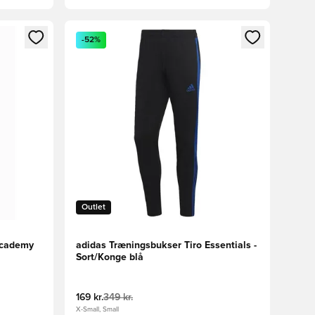
nd eller tilmelde dig som medlem
Åbner en Modal til at logge ind eller tilmelde di
-52%
Outlet
Academy
adidas Træningsbukser Tiro Essentials -
Sort/Konge blå
169 kr.
349 kr.
X-Small, Small