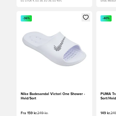
EU 37/UK 4, EU 38, EU 39, EU 40½
Small, Mediu
Åbner en Modal til at logge ind eller tilmelde dig so
Åbner en 
-36%
-40%
Nike Badesandal Victori One Shower -
PUMA Træ
Hvid/Sort
Sort/Hvid
Fra
159 kr.
249 kr.
149 kr.
249