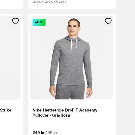
Large, X-Large, XX-Large
nd eller tilmelde dig som medlem
Åbner en Modal til at logge ind eller tilmelde di
-45%
Strike
Nike Hættetrøje Dri-FIT Academy
Pullover - Grå/Rosa
249 kr.
449 kr.