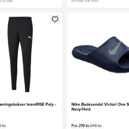
m, X-Large
6-8 Years, 8-10 Years
m medlem
Modal til at logge ind eller tilmelde dig som medlem
Åbner en Modal til at logge i
ningsbukser teamRISE Poly -
Nike Badesandal Victori One S
Navy/Hvid
 kr.
Fra
219 kr.
249 kr.