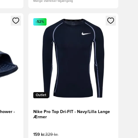
Mange størrelser tilgængelig
nd eller tilmelde dig som medlem
Åbner en Modal til at logge ind eller tilmelde di
-52%
Outlet
hower -
Nike Pro Top Dri-FIT - Navy/Lilla Lange
Ærmer
159 kr.
329 kr.