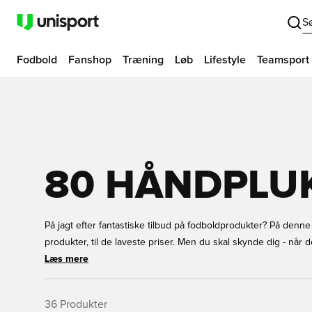
S
Fodbold
Fanshop
Træning
Løb
Lifestyle
Teamsport
80 HÅNDPLU
På jagt efter fantastiske tilbud på fodboldprodukter? På denne 
produkter, til de laveste priser. Men du skal skynde dig - når 
trick, men vi vil gerne forkæle dig. Vi har nogle produkter med
Læs mere
denne måned har vi givet dem alle en utrolig lav pris. Spark 
produkter på udsalg hos Unisport.
36
Produkter