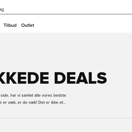
øg
Tilbud
Outlet
KKEDE DEALS
side, har vi samlet alle vores bedste
de er væk, er de væk! Det er ikke et
 lav lagerbeholdning tilbage, så
sæsonen i gang og køb dine favorit