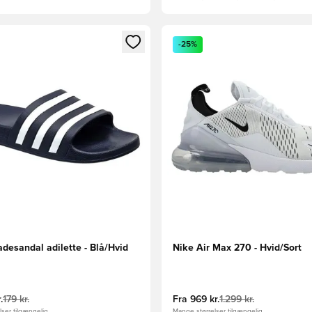
m medlem
Modal til at logge ind eller tilmelde dig som medlem
Åbner en Modal til at logge i
-25%
desandal adilette - Blå/Hvid
Nike Air Max 270 - Hvid/Sort
.
179 kr.
Fra
969 kr.
1.299 kr.
ser tilgængelig
Mange størrelser tilgængelig