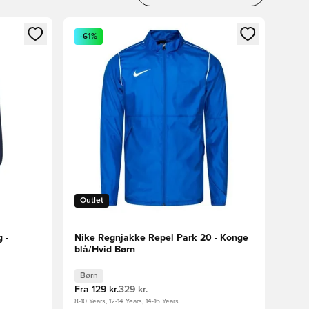
nd eller tilmelde dig som medlem
Åbner en Modal til at logge ind eller tilmelde di
-61%
Outlet
 -
Nike Regnjakke Repel Park 20 - Konge
blå/Hvid Børn
Børn
Fra
129 kr.
329 kr.
8-10 Years, 12-14 Years, 14-16 Years