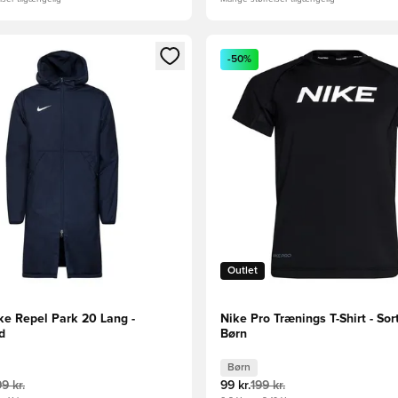
m medlem
Modal til at logge ind eller tilmelde dig som medlem
Åbner en Modal til at logge i
-50%
Outlet
ke Repel Park 20 Lang -
Nike Pro Trænings T-Shirt - Sor
d
Børn
Børn
99 kr.
99 kr.
199 kr.