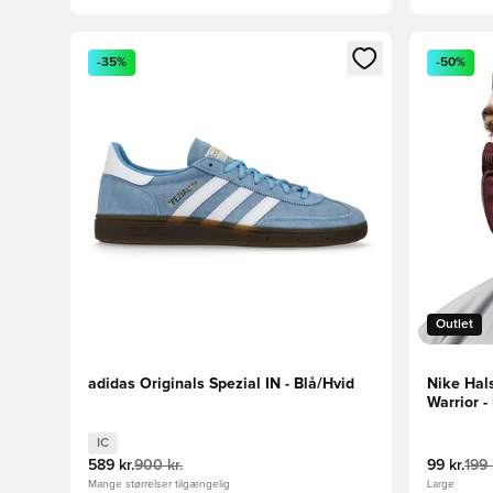
Åbner en Modal til at logge ind eller tilmelde dig so
Åbner en 
-35%
-50%
Outlet
adidas Originals Spezial IN - Blå/Hvid
Nike Hal
Warrior -
IC
589 kr.
900 kr.
99 kr.
199 
Mange størrelser tilgængelig
Large