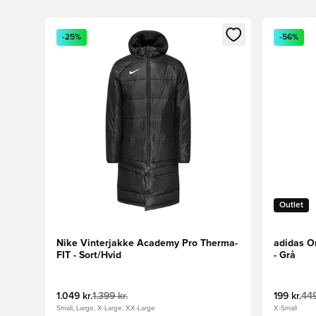
Åbner en Modal til at logge ind eller tilmelde dig so
Åbner en 
-25%
-56%
Outlet
Nike Vinterjakke Academy Pro Therma-
adidas O
FIT - Sort/Hvid
- Grå
1.049 kr.
1.399 kr.
199 kr.
449
Small, Large, X-Large, XX-Large
X-Small