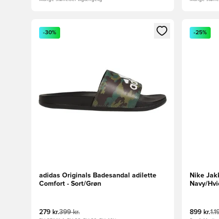
Åbner en Modal til at logge ind eller tilmelde dig so
Åbner en 
-30%
-25%
adidas Originals Badesandal adilette
Nike Jak
Comfort - Sort/Grøn
Navy/Hvi
279 kr.
399 kr.
899 kr.
1.1