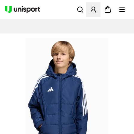
Åbner en Modal til at logge 