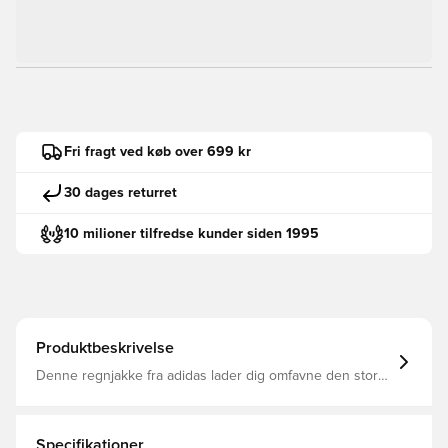
Fri fragt ved køb over 699 kr
30 dages returret
10 milioner tilfredse kunder siden 1995
Produktbeskrivelse
Denne regnjakke fra adidas lader dig omfavne den store
natur, uanset vejret. Den er sømforseglet, vandtæt og
vindtæt for at holde dig varm og tør gennem det hele.
Omvendte indgangslommer holder også ting sikkert og
tørre. En hætte med rynkede kanter giver en tæt
Specifikationer