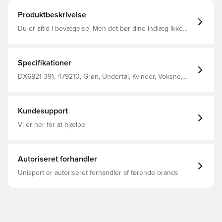
Produktbeskrivelse
Du er altid i bevægelse. Men det bør dine indlæg ikke
være. Denne Swoosh-bh's indsyede indlæg bliver på
plads, så du kan arbejde hårdt uden at bekymre dig om,
at de rykker sig eller foldes. Den medium støtte er
perfekt til træning og dansetimer, da den sidder tæt og
Specifikationer
hjælper med at holde alting på plads. Og det
svedtransporterende, tilpasningsdygtige materiale
DX6821-391, 479210, Grøn, Undertøj, Kvinder, Voksne,
genskaber hurtigt sin form, så du kan føle dig godt tilpas
Nike
under hele din træning.
Kundesupport
Vi er her for at hjælpe
Autoriseret forhandler
Unisport er autoriseret forhandler af førende brands