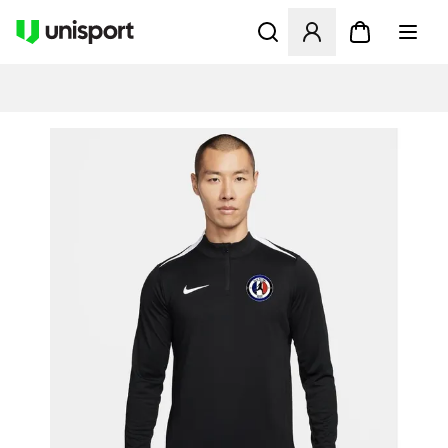
Åbner en Modal til at logge 