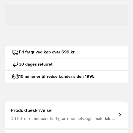
Fri fragt ved køb over 699 kr
30 dages returret
10 milioner tilfredse kunder siden 1995
Produktbeskrivelse
Dri-FIT er et åndbart, hurtigtørrende letvægts materiale,
der leder fugt væk fra kroppen, så du altid holdes tør,
komfortabel og fokuseret Lynlås i kvart længde til