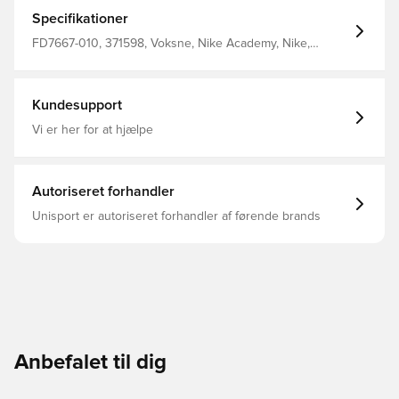
opretstående krave Fremstillet i 100% polyester.
Specifikationer
FD7667-010, 371598, Voksne, Nike Academy, Nike,
Træningstrøjer, Lange ærmer, Mænd, Sort, 100%
Polyester
Kundesupport
Vi er her for at hjælpe
Autoriseret forhandler
Unisport er autoriseret forhandler af førende brands
Anbefalet til dig