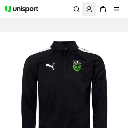
Åbner en Modal til at logge 