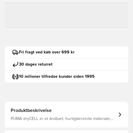
Fri fragt ved køb over 699 kr
30 dages returret
10 milioner tilfredse kunder siden 1995
Produktbeskrivelse
PUMA dryCELL er et åndbart, hurtigtørrende materiale,
der leder fugt væk fra kroppen, så du altid holdes tør og
komfortabel Med 1/4 lynlås Regular fit Fremstillet i 100%