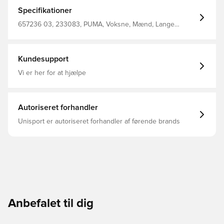
genanvendt polyester. Denne overdel kommer med
Unisport i nakken.
Specifikationer
657236 03, 233083, PUMA, Voksne, Mænd, Lange
ærmer, Sort, Main Material 1: 100% Polyester Recycled -
Tricot - 220.00 G/M² - Piece Dyed - Chemical- Wicking
(Bio-Based) - Drycell (Fun/001)
Kundesupport
Vi er her for at hjælpe
Autoriseret forhandler
Unisport er autoriseret forhandler af førende brands
Anbefalet til dig