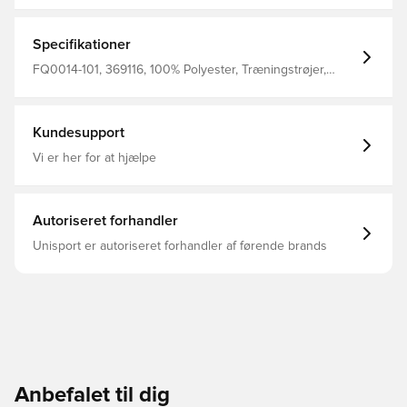
pasform og en fugtafvisende teknologi holder dig afkølet,
når din træning bliver intens.
Specifikationer
FQ0014-101, 369116, 100% Polyester, Træningstrøjer,
Kvinder, Nike, Hvid, Lange ærmer, Børn
Kundesupport
Vi er her for at hjælpe
Autoriseret forhandler
Unisport er autoriseret forhandler af førende brands
Anbefalet til dig