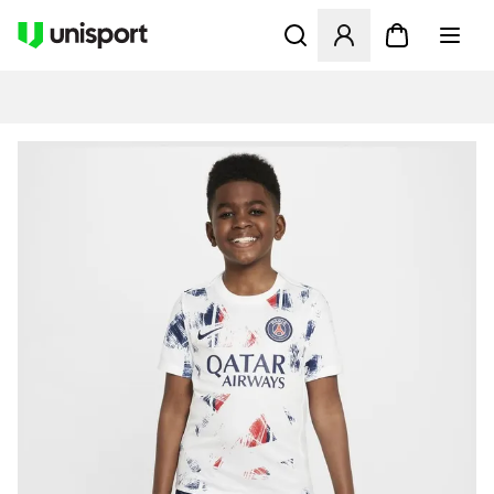
Åbner en Modal til at logge 