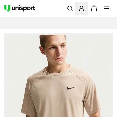
Åbner en Modal til at logge 