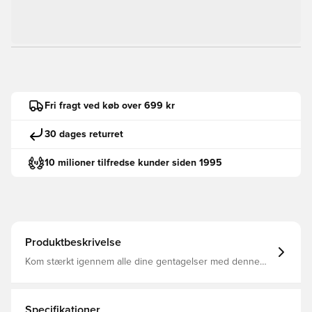
Fri fragt ved køb over 699 kr
30 dages returret
10 milioner tilfredse kunder siden 1995
Produktbeskrivelse
Kom stærkt igennem alle dine gentagelser med denne
alsidige træningstrøje, der er fremstillet i et blødt,
svedtransporterende materiale, der hjælper med at holde
dig tør og veltilpas.
Specifikationer