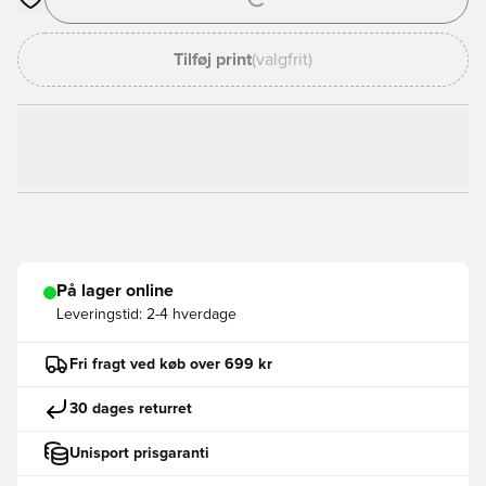
Åbner en Modal til at logge ind eller tilmelde dig som medlem
Tilføj print
(valgfrit)
På lager online
Leveringstid:
2-4 hverdage
Fri fragt ved køb over 699 kr
30 dages returret
Unisport prisgaranti