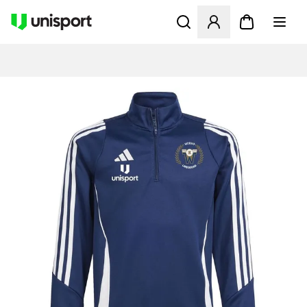
Åbner en Modal til at logge 