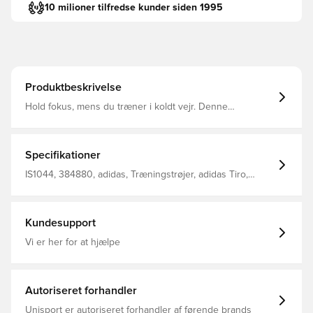
10 milioner tilfredse kunder siden 1995
Produktbeskrivelse
Hold fokus, mens du træner i koldt vejr. Denne
træningstrøje fra adidas holder dig i fuld fart takket være
den slanke pasform og behagelige dobbeltstrikkede
konstruktion. AEROREADY transporterer fugt væk fra din
krop, så du altid er klar til, hvad træneren har planlagt.
Specifikationer
Kvartslængde lynlås og ståkrave Forlommer med lynlås
AEROREADY Slank pasform 100% genanvendt polyester
IS1044, 384880, adidas, Træningstrøjer, adidas Tiro,
dobbeltstrik
Lange ærmer, Voksne, Blå
Kundesupport
Vi er her for at hjælpe
Autoriseret forhandler
Unisport er autoriseret forhandler af førende brands