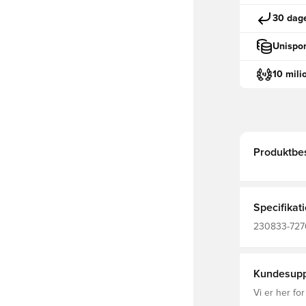
30 dage
Unispor
10 mili
Produktbes
Specifikat
230833-7276
Træningstrø
Kundesupp
Vi er her for