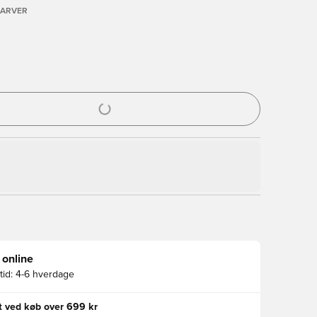
FARVER
l til at logge ind eller tilmelde dig som medlem
 online
id:
4-6 hverdage
gt ved køb over 699 kr