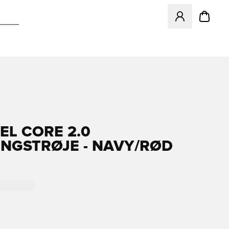
Åbner en Modal ti
L CORE 2.0
NGSTRØJE - NAVY/RØD