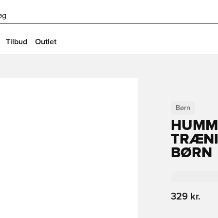
øg
Tilbud
Outlet
Børn
HUMME
TRÆNI
BØRN
329 kr.