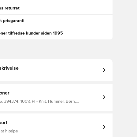
s returret
t prisgaranti
oner tilfredse kunder siden 1995
krivelse
ioner
, 394374, 100% Pl - Knit, Hummel, Børn,
jer
ort
 at hjælpe