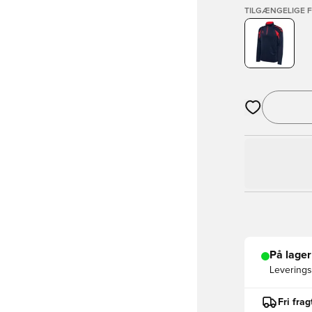
TILGÆNGELIGE 
Åbner en Moda
På lager
Leveringst
Fri fra