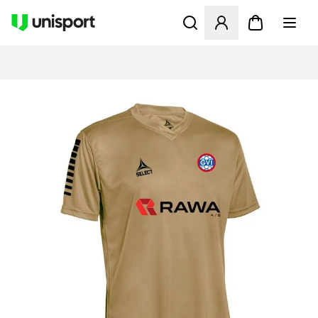
Åbner en Modal til at logge 