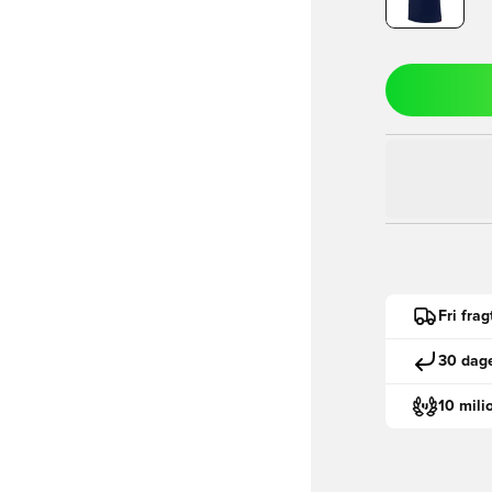
Fri fra
30 dage
10 mili