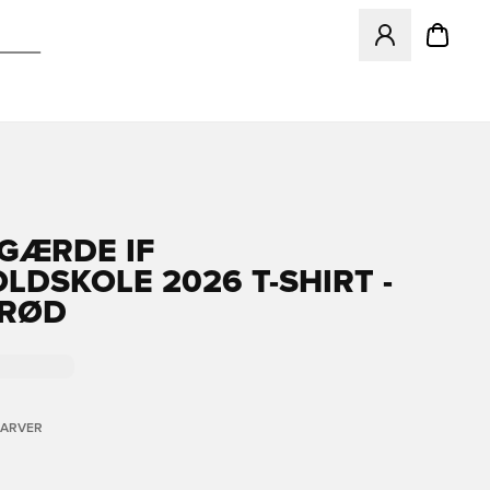
Åbner en Modal ti
GÆRDE IF
LDSKOLE 2026 T-SHIRT -
/RØD
FARVER