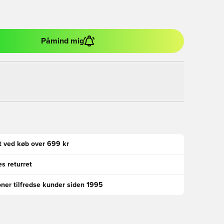
Påmind mig
gt ved køb over 699 kr
s returret
oner tilfredse kunder siden 1995