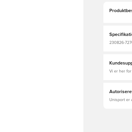
Produktbes
Specifikat
230826-7276,
Voksne
Kundesupp
Vi er her for
Autorisere
Unisport er 