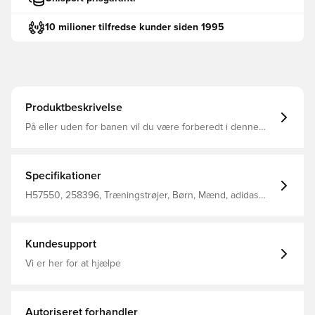
10 milioner tilfredse kunder siden 1995
Produktbeskrivelse
På eller uden for banen vil du være forberedt i denne
adidas fodbold Entrada 22 træningstop. En halv lynlås
giver dig mulighed for at justere din dækning Elastiske
manchetter sikrer en god pasform AEROREADY flytter
fugt væk fra din hud, så du forbliver tør og komfortabel.
Specifikationer
Fremstillet af 100 % genbrugsmaterialer repræsenterer
dette produkt blot en af vores løsninger til at hjælpe med
H57550, 258396, Træningstrøjer, Børn, Mænd, adidas
at stoppe plastikaffald.
Entrada, Rød, Lange ærmer, adidas
Kundesupport
Vi er her for at hjælpe
Autoriseret forhandler