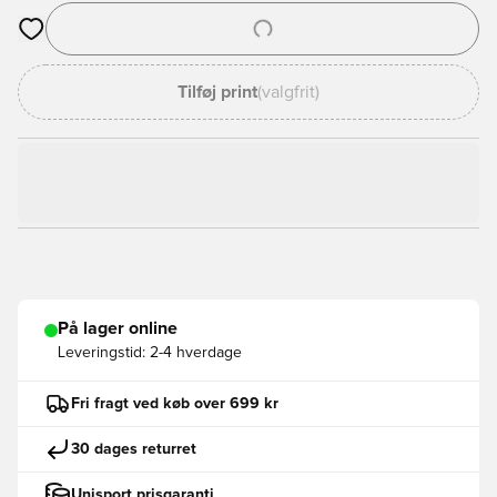
Åbner en Modal til at logge ind eller tilmelde dig som medlem
Tilføj print
(valgfrit)
På lager online
Leveringstid:
2-4 hverdage
Fri fragt ved køb over 699 kr
30 dages returret
Unisport prisgaranti