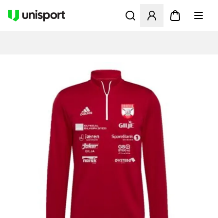
Åbner en Modal til at logge 