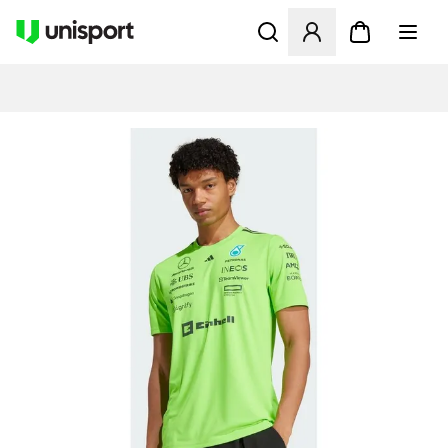
Åbner en Modal til at logge 