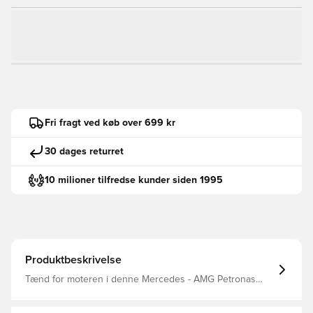
Fri fragt ved køb over 699 kr
30 dages returret
10 milioner tilfredse kunder siden 1995
Produktbeskrivelse
Tænd for moteren i denne Mercedes - AMG Petronas
Formula One Team Set-Up-T-shirt fra adidas Motorsports.
De markante holdlogoer og sponsorlogoer hen over