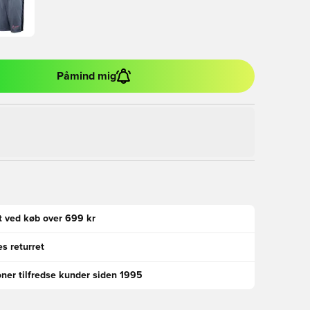
Påmind mig
gt ved køb over 699 kr
s returret
oner tilfredse kunder siden 1995