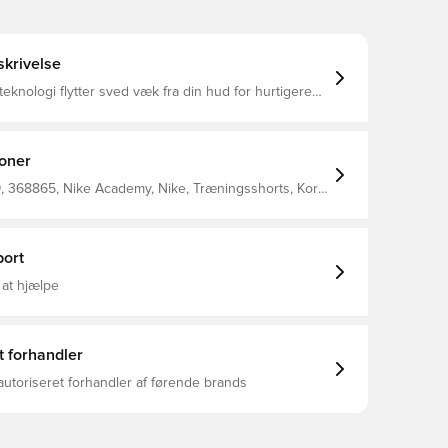
krivelse
-teknologi flytter sved væk fra din hud for hurtigere
 hvilket hjælper dig med at forblive tør og behagelig.
ver dig den perfekte pasform. Meshstriber tilføjer
åndbarhed. Fremstillet af 100% polyester.
ioner
 368865, Nike Academy, Nike, Træningsshorts, Kort,
er, Mænd, This Product Is Made With 100% Recycled
bers, Blå
ort
 at hjælpe
t forhandler
autoriseret forhandler af førende brands