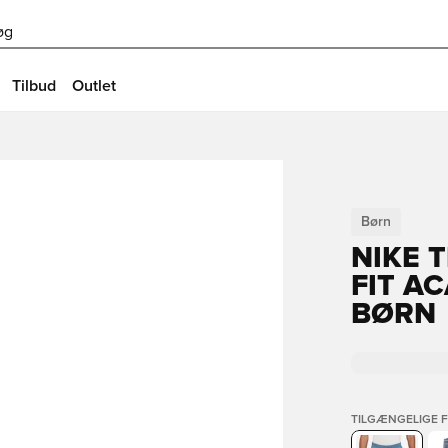
øg
Tilbud
Outlet
Børn
NIKE 
FIT A
BØRN
TILGÆNGELIGE 