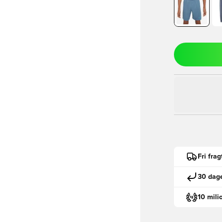
Fri fra
30 dage
10 mili