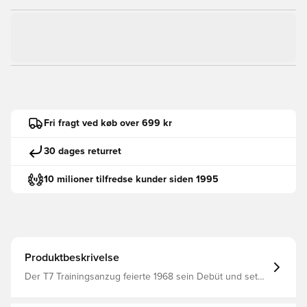
Fri fragt ved køb over 699 kr
30 dages returret
10 milioner tilfredse kunder siden 1995
Produktbeskrivelse
Der T7 Trainingsanzug feierte 1968 sein Debüt und setzt
seitdem neue Maßstäbe. Bis heute ist er ein zeitloses
Streetwear-Essential – unverkennbar durch seinen