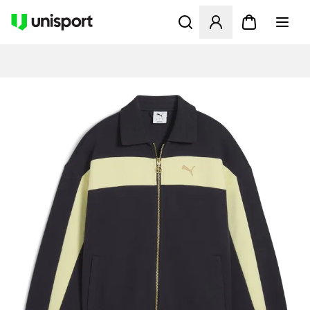
Åbner en Modal til at logge 