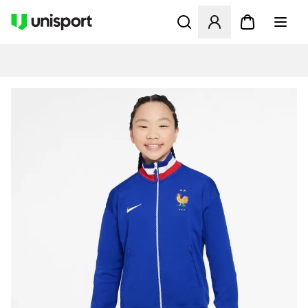
Åbner en Modal til at logge 