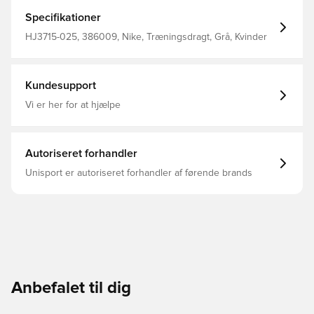
let, maskinstrikket materiale, der er tilført vores
svedtransporterende Dri-FIT-teknologi, så den hjælper
Specifikationer
med at holde dig kølig og tør, mens du spiller.
HJ3715-025, 386009, Nike, Træningsdragt, Grå, Kvinder
Kundesupport
Vi er her for at hjælpe
Autoriseret forhandler
Unisport er autoriseret forhandler af førende brands
Anbefalet til dig