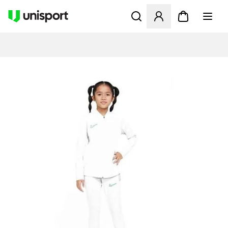
Åbner en Modal til at logge 