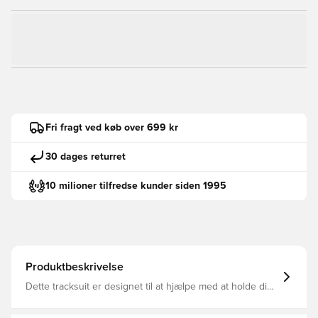
Fri fragt ved køb over 699 kr
30 dages returret
10 milioner tilfredse kunder siden 1995
Produktbeskrivelse
Dette tracksuit er designet til at hjælpe med at holde dig
veltilpas, mens du finjusterer dine færdigheder, og det
giver dig en nem pasform fra top til tå. Den er fremstillet i