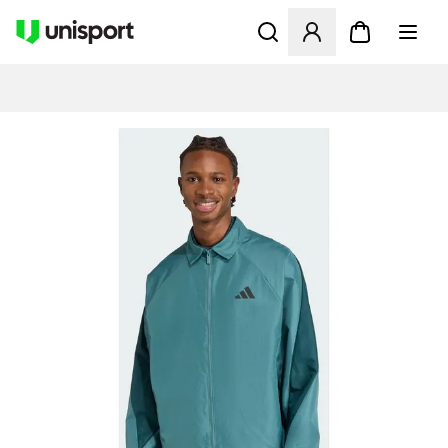
Åbner en Modal til at logge 