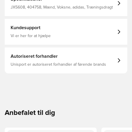
fokusere på handlingen. Satin snorekantning og et
signaturlogo tilføjer sporty flair. Løs pasform
JX5608, 404758, Mænd, Voksne, adidas, Træningsdragt
Lynlåslukning Hovedmateriale: 100% Polyester(100%
Genbrugs) / For: 100% Polyester(100% Genbrugs)
Kundesupport
Vi er her for at hjælpe
Autoriseret forhandler
Unisport er autoriseret forhandler af førende brands
Anbefalet til dig