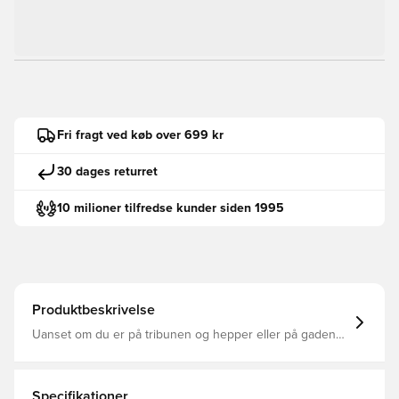
Fri fragt ved køb over 699 kr
30 dages returret
10 milioner tilfredse kunder siden 1995
Produktbeskrivelse
Uanset om du er på tribunen og hepper eller på gaden
og bevæger dig, lader denne træningsoverdel dig
fremvise din passion for tennis med stil, mens du holder
dig afslappet. Lavet af glat vævet materiale og foret med
åndbart mesh, holder det dig behagelig, så du kan
Specifikationer