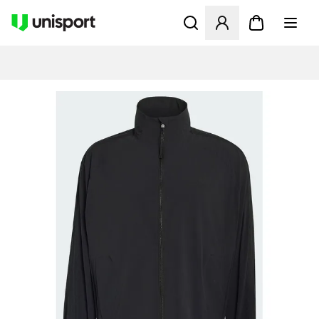
Åbner en Modal til at logge 