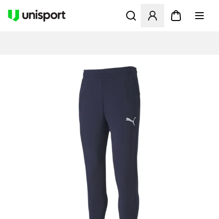
Åbner en Modal til at logge 