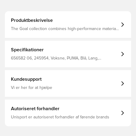
Produktbeskrivelse
The Goal collection combines high-performance materials
with modern design to keep your team prepared for the
demands of the game at every level.
Specifikationer
656582 06, 245954, Voksne, PUMA, Blå, Lang,
Træningsbukser, Main Material 1, 68% Cotton Bci, 32%
Polyester - French Terry - 280.00 G/M² - Piece Dyed -
Chemical- Regular Finishing, Rib, 97% Cotton Bci, 3%
Elastane - 2X2 Rib - 345.00 G/M² - Piece Dyed -
Kundesupport
Chemical- Regular Finishing
Vi er her for at hjælpe
Autoriseret forhandler
Unisport er autoriseret forhandler af førende brands