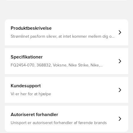
Produktbeskrivelse
Strømlinet pasform sikrer, at intet kommer mellem dig og
bolden Det svedtransporterende stof hjælper med at
holde dig kølig og sammensat, mens du finjusterer dine
færdigheder Nike Dri-Fit-teknologi flytter sved væk fra
din hud for hurtigere fordampning og hjælper dig med at
Specifikationer
forblive tør og behagelig Slank pasform 100% polyester.
FQ2454-070, 368832, Voksne, Nike Strike, Nike,
Træningsbukser, Lang, Mænd, 91% Polyester 9% Elastane,
Grå
Kundesupport
Vi er her for at hjælpe
Autoriseret forhandler
Unisport er autoriseret forhandler af førende brands