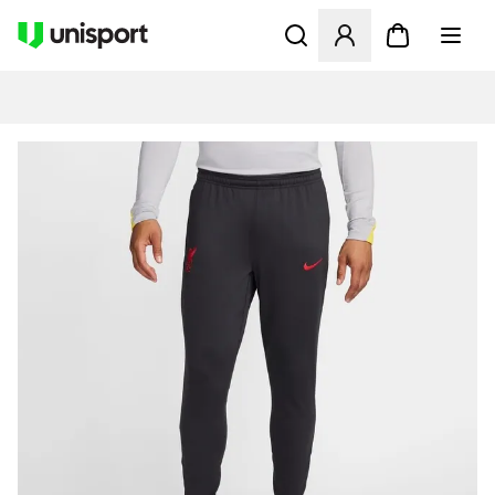
Åbner en Modal til at logge 