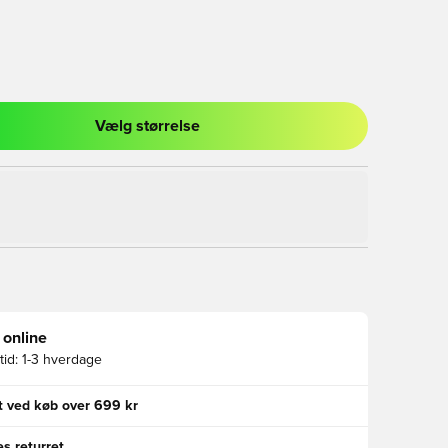
Vælg størrelse
l til at logge ind eller tilmelde dig som medlem
 online
id:
1-3 hverdage
gt ved køb over 699 kr
s returret