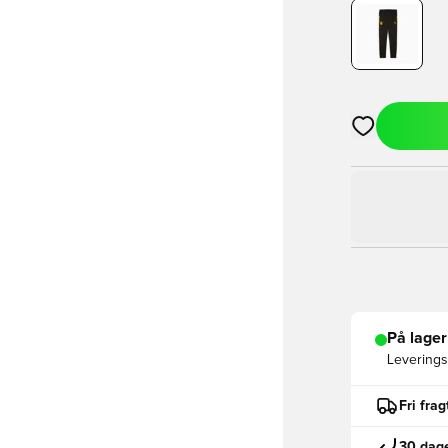
Åbner en Moda
På lager
Leveringst
Fri fra
30 dage