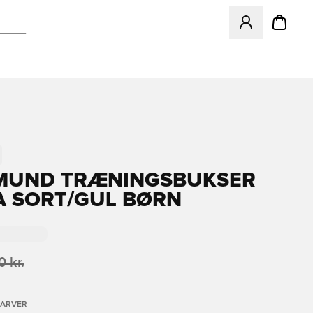
Åbner en Modal ti
MUND TRÆNINGSBUKSER
A SORT/GUL BØRN
 kr.
FARVER