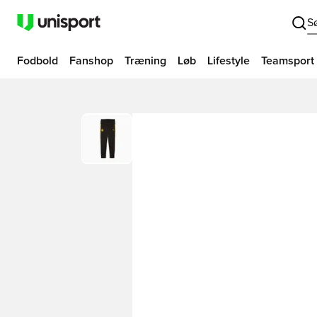
S
Fodbold
Fanshop
Træning
Løb
Lifestyle
Teamsport