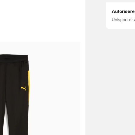
Autorisere
Unisport er 