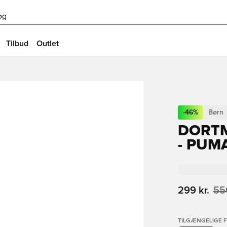
øg
Tilbud
Outlet
-
46
%
Børn
DORT
- PUM
299 kr.
550
TILGÆNGELIGE 