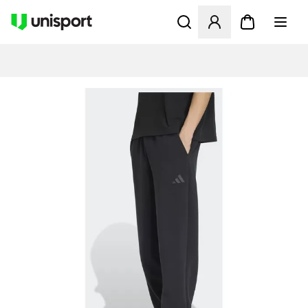
Åbner en Modal til at logge 