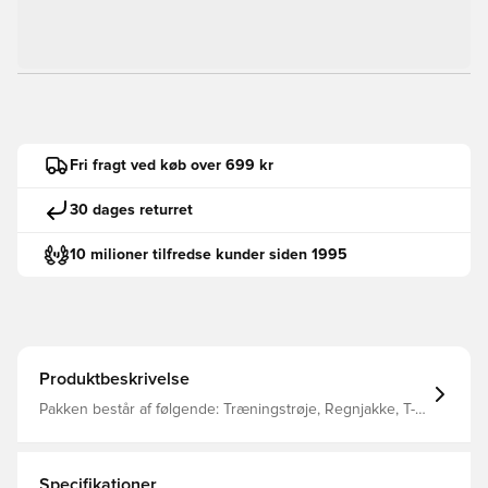
Fri fragt ved køb over 699 kr
30 dages returret
10 milioner tilfredse kunder siden 1995
Produktbeskrivelse
Pakken består af følgende: Træningstrøje, Regnjakke, T-
shirt, Shorts, Bukser og sokker Alle overdele kommer
med Unisport i nakken.
Specifikationer