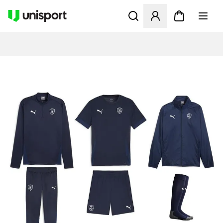
Åbner en Modal til at logge 