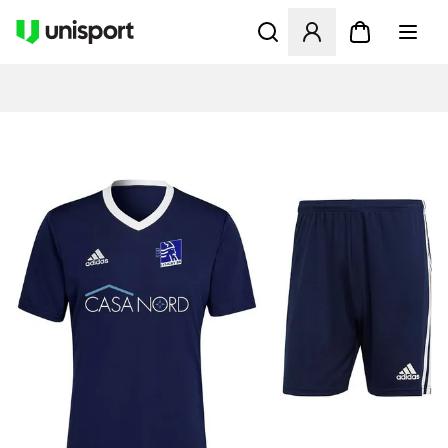
Åbner en Modal til at logge 