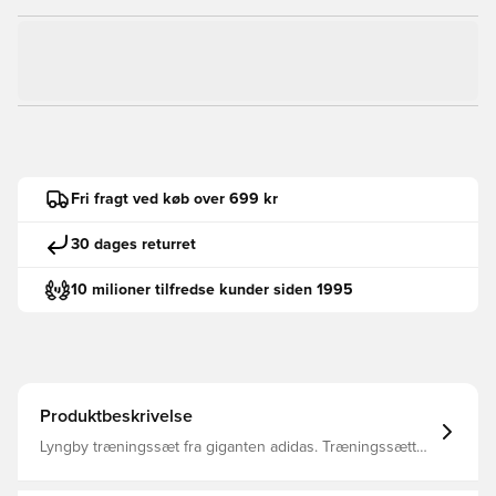
Fri fragt ved køb over 699 kr
30 dages returret
10 milioner tilfredse kunder siden 1995
Produktbeskrivelse
Lyngby træningssæt fra giganten adidas. Træningssættet
indeholder træningstrøje og træningsshorts.
Unisportlogo påtrykt i nakken på trøjen. Navn påtrykt på