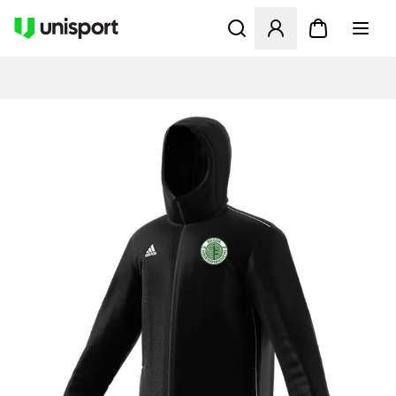
Åbner en Modal til at logge 