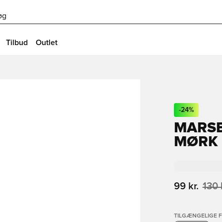
øg
Tilbud
Outlet
-
24
%
MARSE
MØRK 
99 kr.
130 
TILGÆNGELIGE 