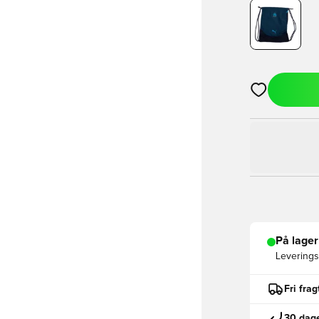
Åbner en Moda
På lager
Leveringst
Fri fra
30 dage