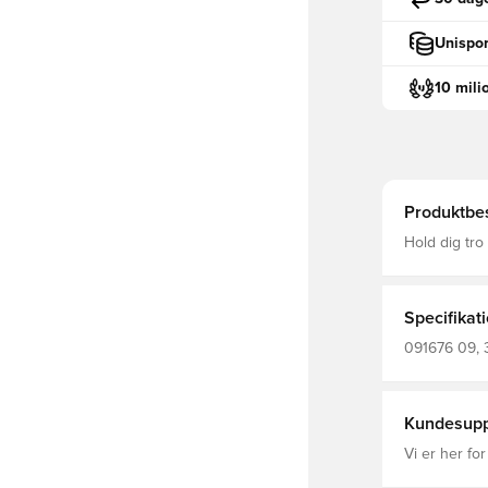
Unispor
10 mili
Produktbes
Hold dig tr
du er på vej 
holde alt dit 
polyester
Specifikat
091676 09, 
Kundesupp
Vi er her for