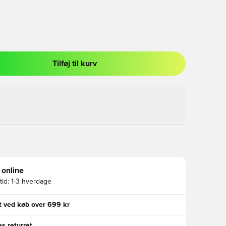
Tilføj til kurv
l til at logge ind eller tilmelde dig som medlem
 online
id:
1-3 hverdage
gt ved køb over 699 kr
s returret