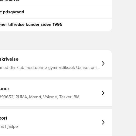
t prisgaranti
oner tilfredse kunder siden 1995
krivelse
o mod din klub med denne gymnastiksæk Uanset om
til banen eller i gymnastiksalen, er den ideel til at
essentielle udstyr Officiel teambranding 100%
ioner
399652, PUMA, Mænd, Voksne, Tasker, Blå
ort
 at hjælpe