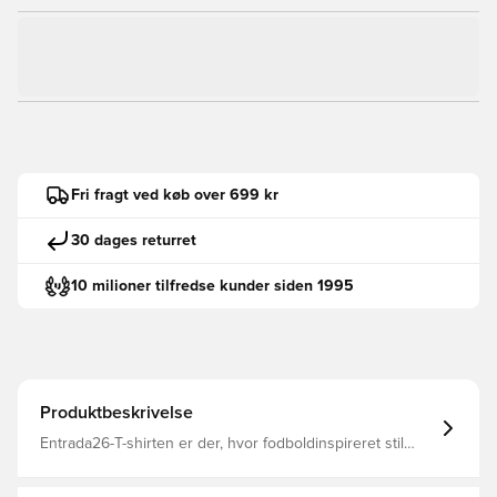
Fri fragt ved køb over 699 kr
30 dages returret
10 milioner tilfredse kunder siden 1995
Produktbeskrivelse
Entrada26-T-shirten er der, hvor fodboldinspireret stil
møder hverdagsbrug. Denne T-shirt med et enkelt
design er skabt til dig, der lever og ånder for sporten, og