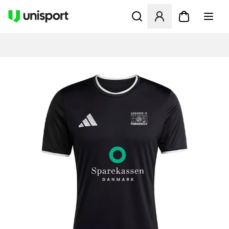
Åbner en Modal til at logge 