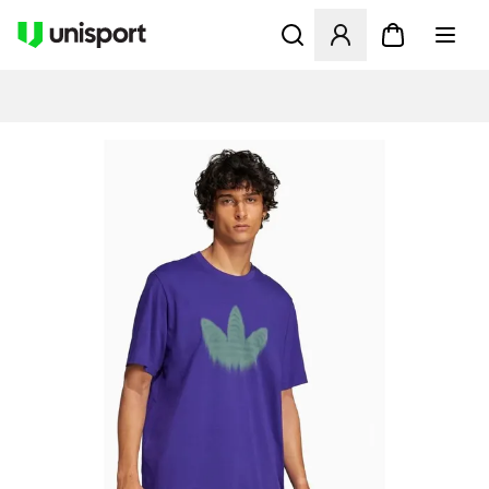
Åbner en Modal til at logge 