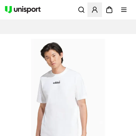
Åbner en Modal til at logge 