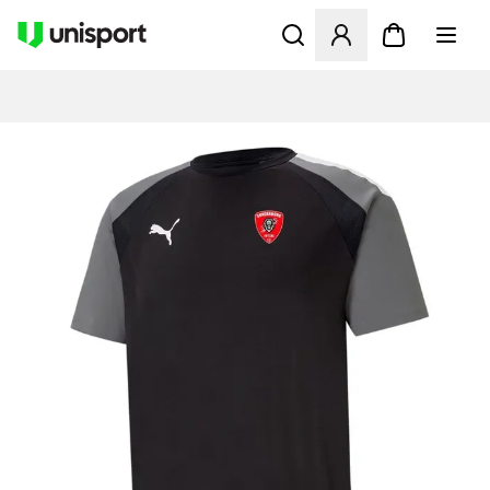
Åbner en Modal til at logge 