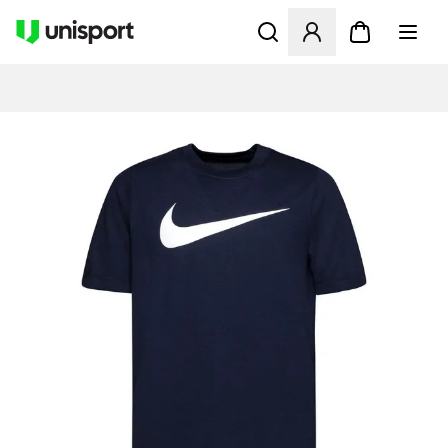
Åbner en Modal til at logge 