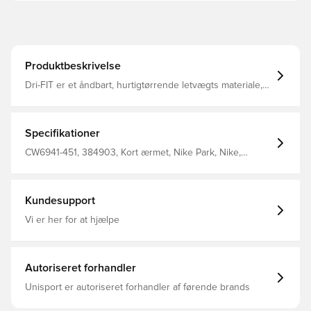
Produktbeskrivelse
Dri-FIT er et åndbart, hurtigtørrende letvægts materiale,
der leder fugt væk fra kroppen, så du altid holdes tør,
komfortabel og fokuseret Regular fit Fremstillet i 75%
polyester, 13¤ bomuld og 12% rayon.
Specifikationer
CW6941-451, 384903, Kort ærmet, Nike Park, Nike,
Mænd, Børn, Blå, T-shirts, This Product Is Made With At
Least 75% Sustainable Materials, Using A Blend Of Both
Recycled Polyester And Organic Cotton Fibers. The
Blend Is At Least 10% Recycled Fibers Or At Least 10%
Kundesupport
Organic Cotton Fibers.
Vi er her for at hjælpe
Autoriseret forhandler
Unisport er autoriseret forhandler af førende brands